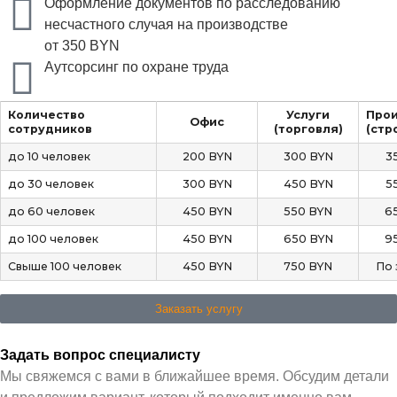
Оформление документов по расследованию
несчастного случая на производстве
от 350 BYN
Аутсорсинг по охране труда
Количество
Услуги
Прои
Офис
сотрудников
(торговля)
(стр
до 10 человек
200 BYN
300 BYN
3
до 30 человек
300 BYN
450 BYN
5
до 60 человек
450 BYN
550 BYN
6
до 100 человек
450 BYN
650 BYN
9
Свыше 100 человек
450 BYN
750 BYN
По 
Заказать услугу
Задать вопрос специалисту
Мы свяжемся с вами в ближайшее время. Обсудим детали