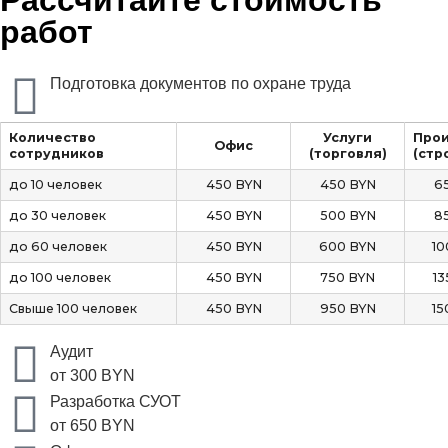
работ
Подготовка документов по охране труда
Количество
Услуги
Прои
Офис
сотрудников
(торговля)
(стр
до 10 человек
450 BYN
450 BYN
6
до 30 человек
450 BYN
500 BYN
8
до 60 человек
450 BYN
600 BYN
10
до 100 человек
450 BYN
750 BYN
13
Свыше 100 человек
450 BYN
950 BYN
15
Аудит
от 300 BYN
Разработка СУОТ
от 650 BYN