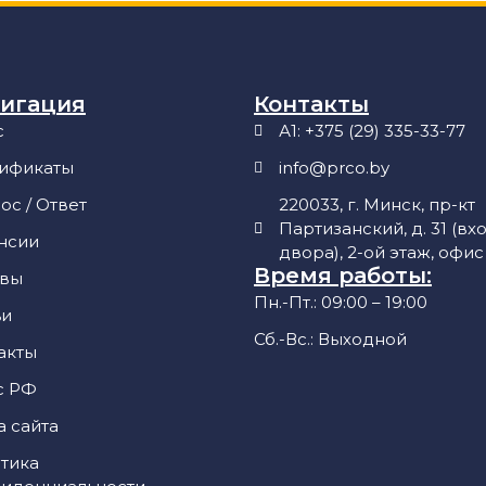
игация
Контакты
с
А1: +375 (29) 335-33-77
ификаты
info@prco.by
ос / Ответ
220033, г. Минск, пр-кт
Партизанский, д. 31 (вх
нсии
двора), 2-ой этаж, офис
Время работы:
ывы
Пн.-Пт.: 09:00 – 19:00
ьи
Сб.-Вс.: Выходной
акты
с РФ
а сайта
тика