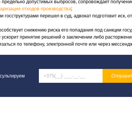
в предельно допустимых выбросов, сопровождает получен
аризация отходов производства
;
и госструктурами перешел в суд, адвокат подготовит иск, о
обствует снижению риска его попадания под санкции госу
е ускорит принятие решений о заключении либо расторжении
заться по телефону, электронной почте или через мессенд
Отправи
нсультируем